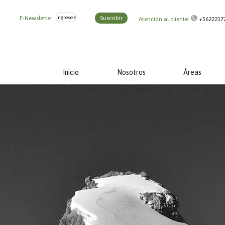
E-Newsletter
Suscribir
Atención al cliente:
+5622217
Inicio
Nosotros
Áreas