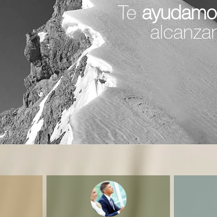
Te
ayudamo
alcanzar 