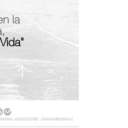
n la
a,
Vida"
Teléfono:
+56222172383
·
contacto@tattva.cl