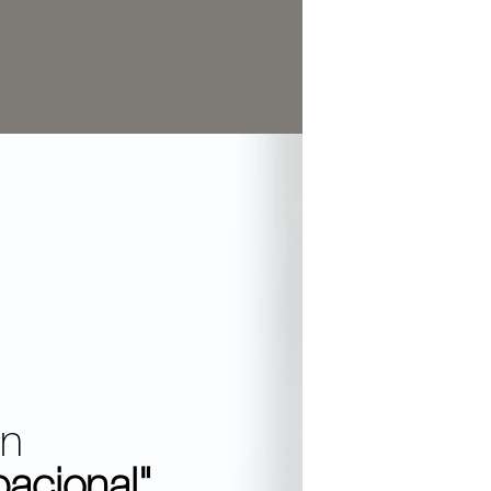
en
acional"