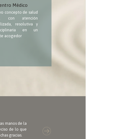
entro Médico
o concepto de salud
ral con atención
lizada, resolutiva y
isciplinaria en un
te acogedor
las manos de la
eciso de lo que
chas gracias.