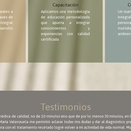
Capacitación
C
eales a
Aplicamos una metodología
Un nuev
ravés de
de educación personalizada
integ
ntegral
que apunta a integrar
persona
arrollo
conocimientos y
multid
experiencias con calidad
ambien
certificada
Testimonios
édica de calidad, no de 10 minutos sino que de por lo menos 30 minutos, en 
aría Valenzuela me permitió aclarar todas mis dudas y dar al diagnóstico pr
ora con el tratamiento recetado logré volver a mi actividad de vida normal. Mu