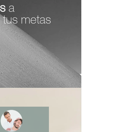
s
a
tus metas