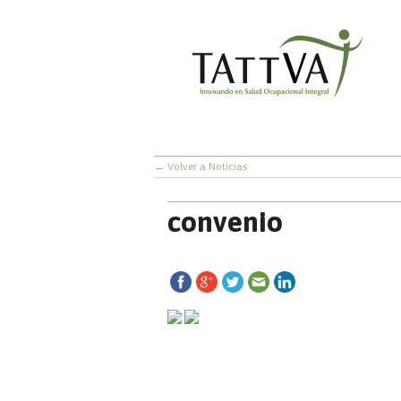
← Volver a Noticias
convenio