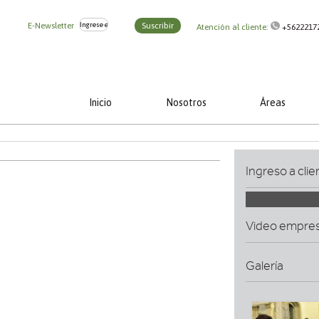
E-Newsletter
Suscribir
Atención al cliente:
+5622217
Inicio
Nosotros
Áreas
Ingreso a clie
Video empre
Galería