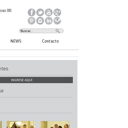
2383
NEWS
Contacto
ntes
INGRESE AQUÍ
sa