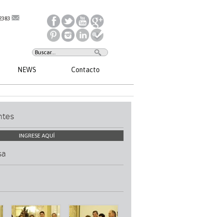
2383
NEWS
Contacto
ntes
INGRESE AQUÍ
sa