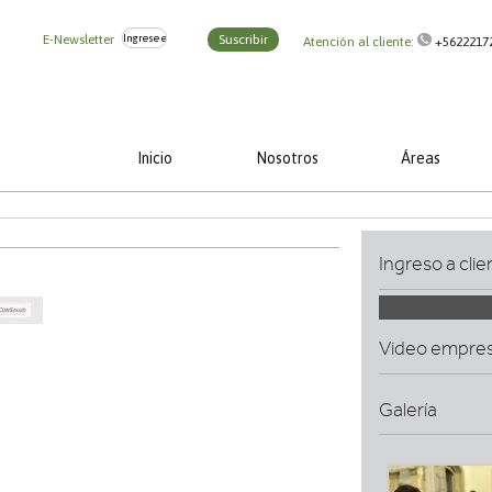
E-Newsletter
Suscribir
Atención al cliente:
+5622217
Inicio
Nosotros
Áreas
Ingreso a clie
Video empre
Galería