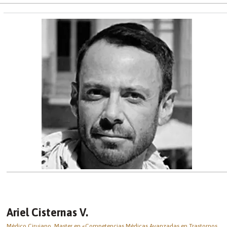
Ariel Cisternas V.
Médico Cirujano. Master en «Competencias Médicas Avanzadas en Trastornos