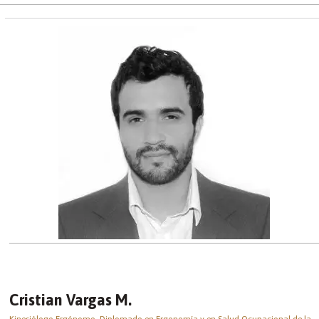
Cristian Vargas M.
Kinesiólogo Ergónomo. Diplomado en Ergonomía y en Salud Ocupacional de la