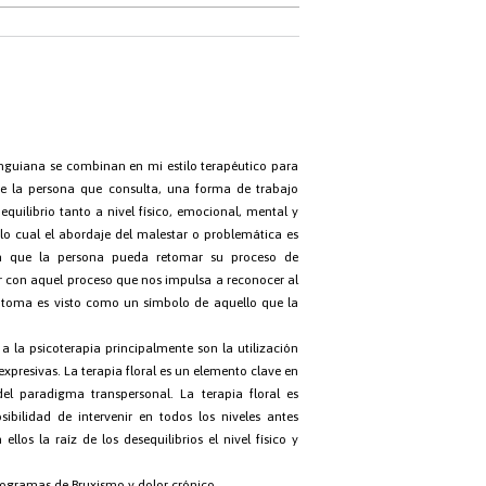
unguiana se combinan en mi estilo terapéutico para
de la persona que consulta, una forma de trabajo
quilibrio tanto a nivel físico, emocional, mental y
 lo cual el abordaje del malestar o problemática es
ra que la persona pueda retomar su proceso de
tar con aquel proceso que nos impulsa a reconocer al
íntoma es visto como un símbolo de aquello que la
 la psicoterapia principalmente son la utilización
 expresivas. La terapia floral es un elemento clave en
el paradigma transpersonal. La terapia floral es
osibilidad de intervenir en todos los niveles antes
los la raíz de los desequilibrios el nivel físico y
rogramas de Bruxismo y dolor crónico.