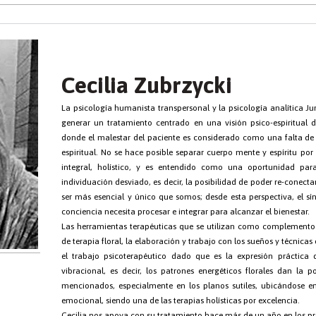
Cecilia Zubrzycki
La psicología humanista transpersonal y la psicología analítica J
generar un tratamiento centrado en una visión psico-espiritual 
donde el malestar del paciente es considerado como una falta de e
espiritual. No se hace posible separar cuerpo mente y espíritu por
integral, holístico, y es entendido como una oportunidad pa
individuación desviado, es decir, la posibilidad de poder re-conec
ser más esencial y único que somos; desde esta perspectiva, el s
conciencia necesita procesar e integrar para alcanzar el bienestar.
Las herramientas terapéuticas que se utilizan como complemento a
de terapia floral, la elaboración y trabajo con los sueños y técnicas
el trabajo psicoterapéutico dado que es la expresión práctica d
vibracional, es decir, los patrones energéticos florales dan la p
mencionados, especialmente en los planos sutiles, ubicándose en el
emocional, siendo una de las terapias holísticas por excelencia.
Cecilia nos apoya con su tratamiento hace más de un año en los p