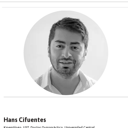
Hans Cifuentes
Kinesiólogo, UST. Doctor Quiropráctico, Universidad Central.