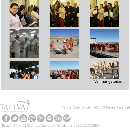
Ver más galerías →
Tattva Copyright(C) 2014 All Rights Reserved
Estoril 50, of. 1012, Las Condes · Teléfono:
+56222172383
·