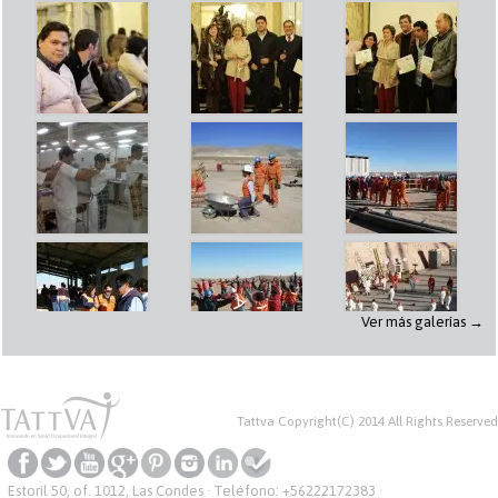
Ver más galerías →
Tattva Copyright(C) 2014 All Rights Reserved
Estoril 50, of. 1012, Las Condes · Teléfono:
+56222172383
·