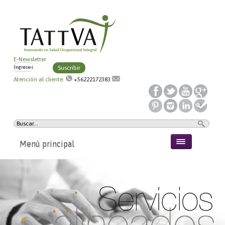
E-Newsletter
Suscribir
Atención al cliente:
+56222172383
Menú principal