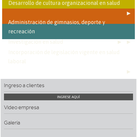
Desarrollo de cultura organizacional en salud
►
Administración de gimnasios, deporte y
recreación
►
►
Investigación en salud
Incorporación de legislación vigente en salud
laboral
►
Ingreso a clientes
INGRESE AQUÍ
Video empresa
Galería