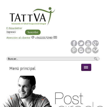
E-Newsletter
Suscribir
Atención al cliente:
+56222172383
Menú principal