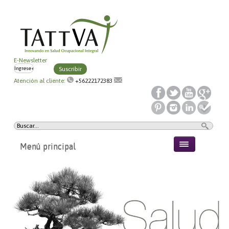
E-Newsletter
Suscribir
Atención al cliente:
+56222172383
Menú principal