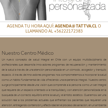
AGENDA TU HORA AQUÍ:
AGENDA@TATTVA.CL
O
LLAMANDO AL
+56222172383
Nuestro Centro Médico
Un nuevo concepto de salud integral en Chile con un equipo multidisciplinario de
profesionales que desarrolla innovadores programas de recuperación y mantenimiento
de la salud a través de una atención personalizada en un cómodo, acogedor y tranquilo
espacio. A través de innovadores programas nos comprometemos a incorporar la salud
como un hábito fundamental de vida ofreciendo una experiencia integral. Nuestro centro
surge principalmente desde una visión que comprende a la persona como un ser integral
que requiere de un espacio orientado a la tranquilidad y con atención personalizada en la
búsqueda de un correcto equilibrio entre la salud y el ámbito estético. Queremos ser una
solución real a los problemas actuales que enfrentan los pacientes que requieren una
atención, entregando contención y efectividad en el proceso de sanación, en un ambiente