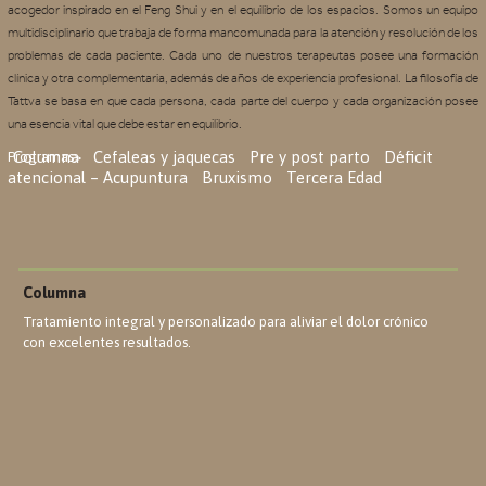
acogedor inspirado en el Feng Shui y en el equilibrio de los espacios. Somos un equipo
multidisciplinario que trabaja de forma mancomunada para la atención y resolución de los
problemas de cada paciente. Cada uno de nuestros terapeutas posee una formación
clínica y otra complementaria, además de años de experiencia profesional. La filosofía de
Tattva se basa en que cada persona, cada parte del cuerpo y cada organización posee
una esencia vital que debe estar en equilibrio.
Columna
Cefaleas y jaquecas
Pre y post parto
Déficit
Programas>
atencional – Acupuntura
Bruxismo
Tercera Edad
Columna
Tratamiento integral y personalizado para aliviar el dolor crónico
con excelentes resultados.