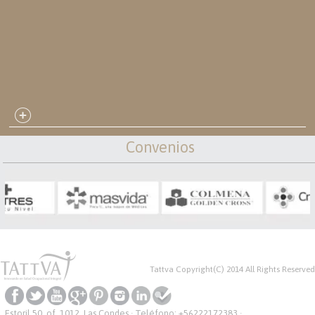
Convenios
Tattva Copyright(C) 2014 All Rights Reserved
Estoril 50, of. 1012, Las Condes · Teléfono:
+56222172383
·