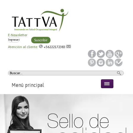
E-Newsletter
Suscribir
Atención al cliente:
+56222172383
Menú principal