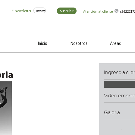
E-Newsletter
Suscribir
Atención al cliente:
+5622217
Inicio
Nosotros
Áreas
oria
Ingreso a clie
Video empre
Galería