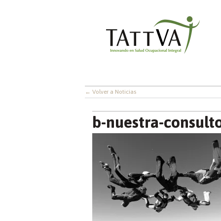
← Volver a Noticias
b-nuestra-consult