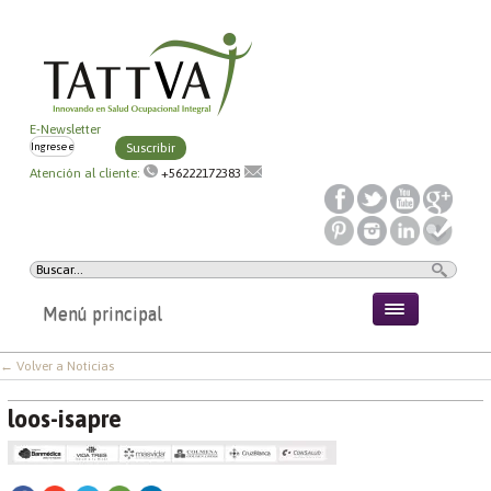
E-Newsletter
Suscribir
Atención al cliente:
+56222172383
Menú principal
← Volver a Noticias
loos-isapre