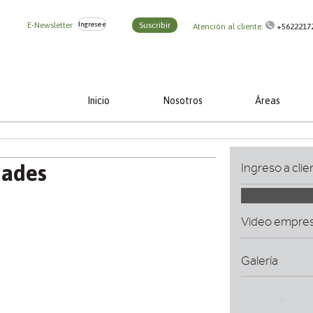
E-Newsletter
Suscribir
Atención al cliente:
+5622217
Inicio
Nosotros
Áreas
dades
Ingreso a clie
Video empre
Galería