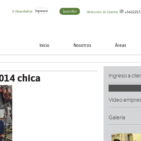
E-Newsletter
Suscribir
Atención al cliente:
+5622217
Inicio
Nosotros
Áreas
2014 chica
Ingreso a clie
Video empre
Galería