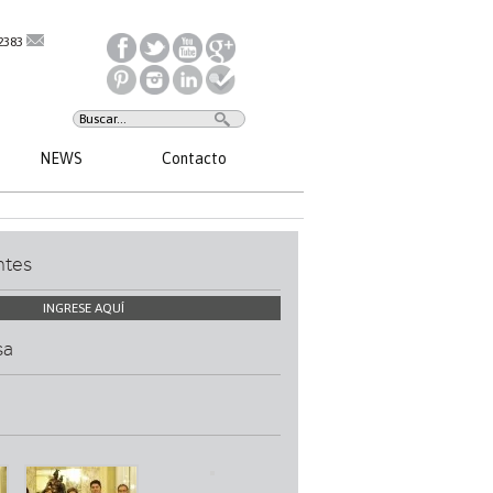
2383
NEWS
Contacto
ntes
INGRESE AQUÍ
sa