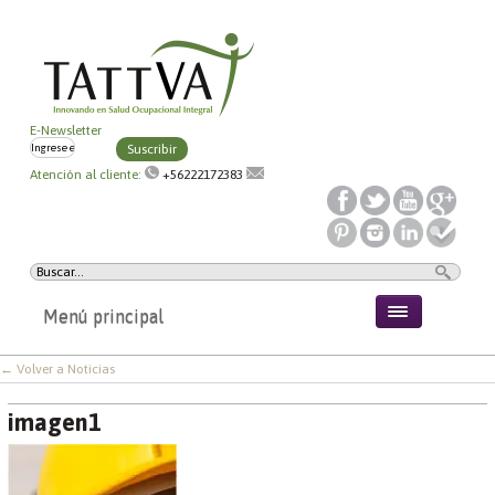
E-Newsletter
Suscribir
Atención al cliente:
+56222172383
Menú principal
← Volver a Noticias
imagen1