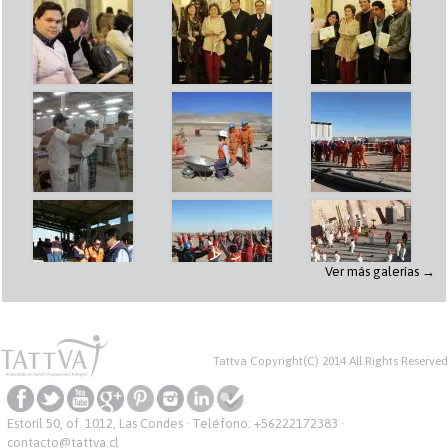
Ver más galerías →
Tattva Copyright(C) 2014 All Rights Reserved
Estoril 50, of. 1012, Las Condes · Teléfono:
+56222172383
·
contacto@tattva.cl