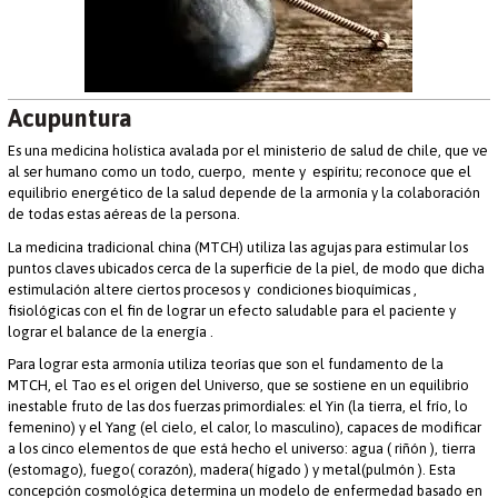
Acupuntura
Es una medicina holística avalada por el ministerio de salud de chile, que ve
al ser humano como un todo, cuerpo, mente y espíritu; reconoce que el
equilibrio energético de la salud depende de la armonía y la colaboración
de todas estas aéreas de la persona.
La medicina tradicional china (MTCH) utiliza las agujas para estimular los
puntos claves ubicados cerca de la superficie de la piel, de modo que dicha
estimulación altere ciertos procesos y condiciones bioquímicas ,
fisiológicas con el fin de lograr un efecto saludable para el paciente y
lograr el balance de la energía .
Para lograr esta armonía utiliza teorías que son el fundamento de la
MTCH, el Tao es el origen del Universo, que se sostiene en un equilibrio
inestable fruto de las dos fuerzas primordiales: el Yin (la tierra, el frío, lo
femenino) y el Yang (el cielo, el calor, lo masculino), capaces de modificar
a los cinco elementos de que está hecho el universo: agua ( riñón ), tierra
(estomago), fuego( corazón), madera( hígado ) y metal(pulmón ). Esta
concepción cosmológica determina un modelo de enfermedad basado en