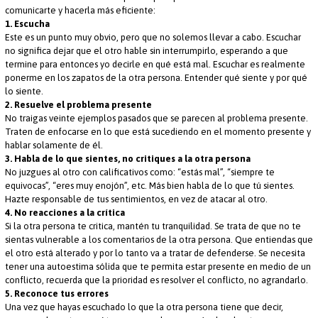
comunicarte y hacerla más eficiente:
1. Escucha
Este es un punto muy obvio, pero que no solemos llevar a cabo. Escuchar
no significa dejar que el otro hable sin interrumpirlo, esperando a que
termine para entonces yo decirle en qué está mal. Escuchar es realmente
ponerme en los zapatos de la otra persona. Entender qué siente y por qué
lo siente.
2. Resuelve el problema presente
No traigas veinte ejemplos pasados que se parecen al problema presente.
Traten de enfocarse en lo que está sucediendo en el momento presente y
hablar solamente de él.
3. Habla de lo que sientes, no critiques a la otra persona
No juzgues al otro con calificativos como: “estás mal”, “siempre te
equivocas”, “eres muy enojón”, etc. Más bien habla de lo que tú sientes.
Hazte responsable de tus sentimientos, en vez de atacar al otro.
4. No reacciones a la crítica
Si la otra persona te critica, mantén tu tranquilidad. Se trata de que no te
sientas vulnerable a los comentarios de la otra persona. Que entiendas que
el otro está alterado y por lo tanto va a tratar de defenderse. Se necesita
tener una autoestima sólida que te permita estar presente en medio de un
conflicto, recuerda que la prioridad es resolver el conflicto, no agrandarlo.
5. Reconoce tus errores
Una vez que hayas escuchado lo que la otra persona tiene que decir,