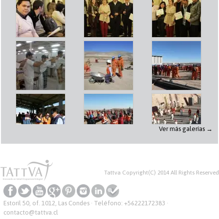
Ver más galerías →
Tattva Copyright(C) 2014 All Rights Reserved
Estoril 50, of. 1012, Las Condes · Teléfono:
+56222172383
·
contacto@tattva.cl