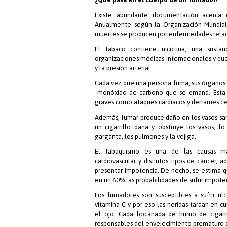
Existe abundante documentación acerca 
Anualmente según la Organización Mundial 
muertes se producen por enfermedades relac
El tabaco contiene nicotina, una susta
organizaciones médicas internacionales y que
y la presión arterial.
Cada vez que una persona fuma, sus órganos
monóxido de carbono que se emana. Esta 
graves como ataques cardíacos y derrames ce
Además, fumar produce daño en los vasos sang
un cigarrillo daña y obstruye los vasos, 
garganta, los pulmones y la vejiga.
El tabaquismo es una de las causas má
cardiovascular y distintos tipos de cáncer,
presentar impotencia. De hecho, se estima 
en un 60% las probabilidades de sufrir impote
Los fumadores son susceptibles a sufrir úlc
vitamina C y por eso las heridas tardan en cu
el ojo. Cada bocanada de humo de cigarril
responsables del envejecimiento prematuro d