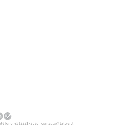
Teléfono:
+56222172383
·
contacto@tattva.cl