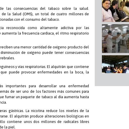
de las consecuencias del tabaco sobre la salud.
de la Salud (OMS), un total de cuatro millones de
ionadas con el consumo del tabaco.
ncia reconocida como altamente adictiva por las
 aumenta la frecuencia cardiaca, el ritmo respiratorio
 reciben una menor cantidad de oxígeno producto del
disminución de oxígeno puede tener consecuencias
rebrales.
uíneos y vías respiratorias. El alquitrán que contiene
lo que puede provocar enfermedades en la boca, la
s importantes para desarrollar una enfermedad
 además de ser uno de los factores más comunes para
que fumar un paquete de tabaco al día aumenta hasta
ncia.
eras gástricas. La nicotina reduce los niveles de la
rarse. El alquitrán produce alteraciones biológicas en
lo contiene unos dos millones de radicales libres
e la piel.