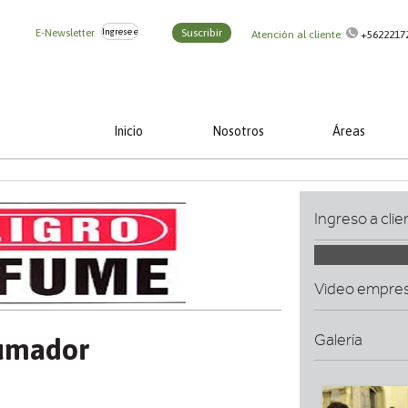
E-Newsletter
Suscribir
Atención al cliente:
+5622217
Inicio
Nosotros
Áreas
Ingreso a clie
Video empre
Galería
Fumador