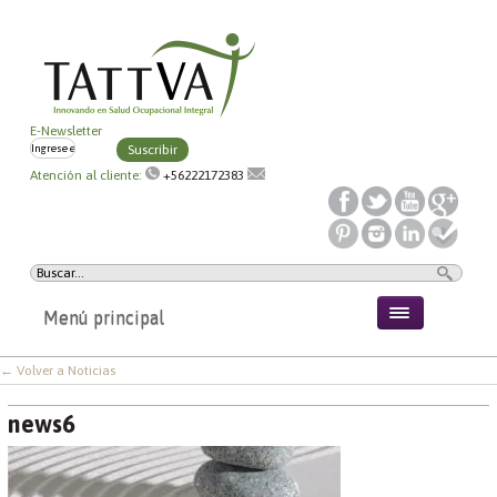
E-Newsletter
Suscribir
Atención al cliente:
+56222172383
Menú principal
← Volver a Noticias
news6