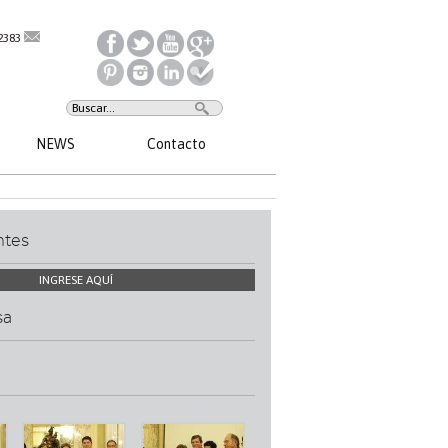
2383
NEWS
Contacto
ntes
INGRESE AQUÍ
sa