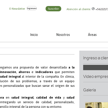
E-Newsletter
Suscribir
Atención al cliente:
+5622217
Inicio
Nosotros
Áreas
Ingreso a clie
tregamos una propuesta de valor desarrollada
a la
innovación
,
ahorros
e
indicadores
que permiten
Video empre
salud integral
al interior de la compañía. En clínica,
lución de sus problemas, a través de un equipo
es personalizadas que buscan sanar el origen de sus
Galería
ora
en
salud integral
,
calidad de vida
y
salud
tregando un servicio de calidad, personalizado,
rrollo integral de la persona con su entorno.