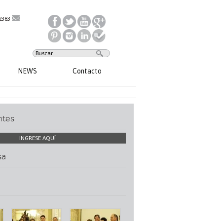
2383
NEWS
Contacto
ntes
INGRESE AQUÍ
sa