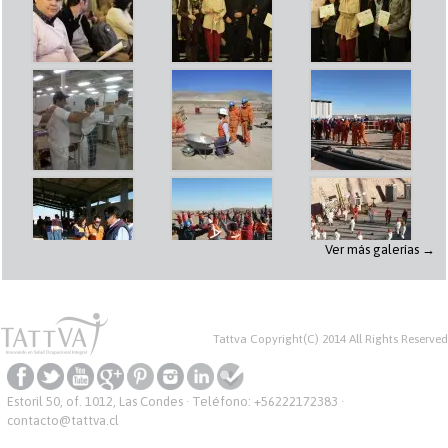
Ver más galerías →
Tattva Copyright(C) 2014 All Rights Reserved
Estoril 50, of. 1012, Las Condes · Teléfono:
+56222172383
·
contacto@tattva.cl