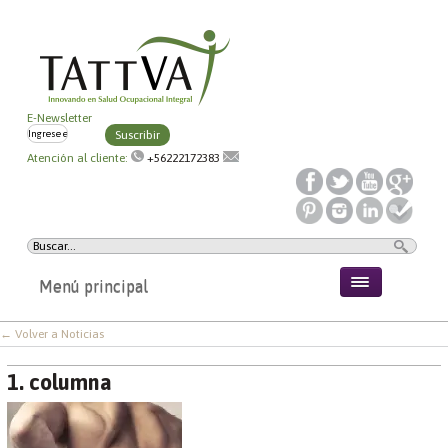
E-Newsletter
Suscribir
Atención al cliente:
+56222172383
Menú principal
← Volver a Noticias
1. columna