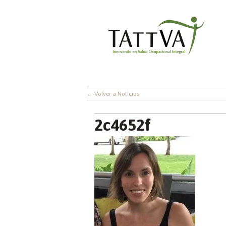
← Volver a Noticias
2c4652f