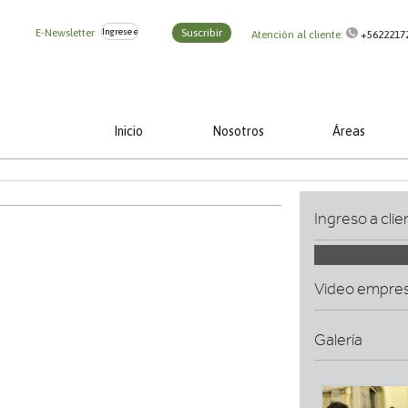
E-Newsletter
Suscribir
Atención al cliente:
+5622217
Inicio
Nosotros
Áreas
Ingreso a clie
Video empre
Galería