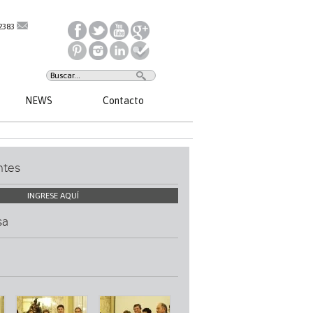
2383
NEWS
Contacto
ntes
INGRESE AQUÍ
sa