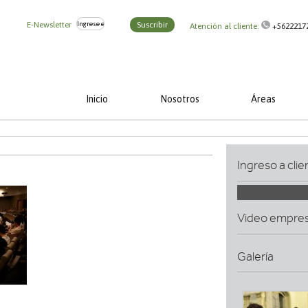
E-Newsletter
Suscribir
Atención al cliente:
+5622217
Inicio
Nosotros
Áreas
Ingreso a clie
Video empre
Galería