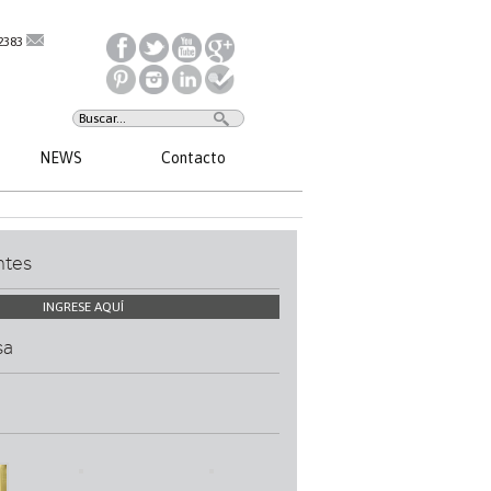
2383
NEWS
Contacto
ntes
INGRESE AQUÍ
sa