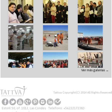
Ver más galerías →
Tattva Copyright(C) 2014 All Rights Reserved
Estoril 50, of. 1012, Las Condes · Teléfono:
+56222172383
·