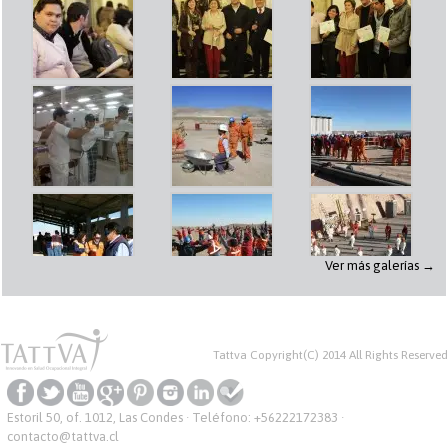
Ver más galerías →
Tattva Copyright(C) 2014 All Rights Reserved
Estoril 50, of. 1012, Las Condes · Teléfono:
+56222172383
·
contacto@tattva.cl