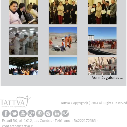
Ver más galerías →
Tattva Copyright(C) 2014 All Rights Reserved
Estoril 50, of. 1012, Las Condes · Teléfono:
+56222172383
·
contacto@tattva.cl