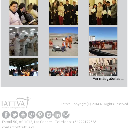
Ver más galerías →
Tattva Copyright(C) 2014 All Rights Reserved
Estoril 50, of. 1012, Las Condes · Teléfono:
+56222172383
·
contacto@tattva.cl