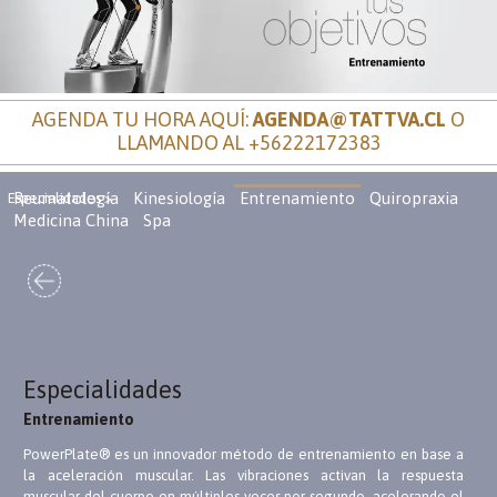
AGENDA TU HORA AQUÍ:
AGENDA@TATTVA.CL
O
LLAMANDO AL
+56222172383
Reumatología
Kinesiología
Entrenamiento
Quiropraxia
Especialidades >
Medicina China
Spa
Especialidades
Entrenamiento
PowerPlate® es un innovador método de entrenamiento en base a
la aceleración muscular. Las vibraciones activan la respuesta
muscular del cuerpo en múltiples veces por segundo, acelerando el