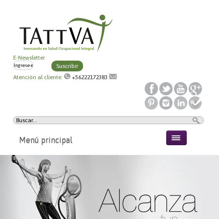
E-Newsletter
Suscribir
Atención al cliente:
+56222172383
Menú principal