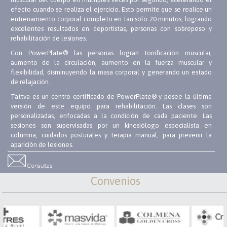
efecto cuando se realiza el ejercicio. Esto permite que se realice un
entrenamiento corporal completo en tan sólo 20 minutos, logrando
excelentes resultados en deportistas, personas con sobrepeso y
rehabilitación de lesiones.
Con PowerPlate® las personas logran tonificación muscular,
aumento de la circulación, aumento en la fuerza muscular y
flexibilidad, disminuyendo la masa corporal y generando un estado
de relajación.
Tattva es un centro certificado de PowerPlate® y posee la última
versión de este equipo para rehabilitación. Las clases son
personalizadas, enfocadas a la condición de cada paciente. Las
sesiones son supervisadas por un kinesiólogo especialista en
columna, cuidados posturales y terapia manual, para prevenir la
aparición de lesiones.
Se recomienda entrenar dos a tres veces por semana en sesiones de
Consultas
20 minutos donde se puede realizar un entrenamiento completo,
Convenios
incluyendo estiramiento, relajación y masajes. La planificación del
trabajo comprende además una asesoría nutricional que permite
potenciar los resultados de pérdida de peso.