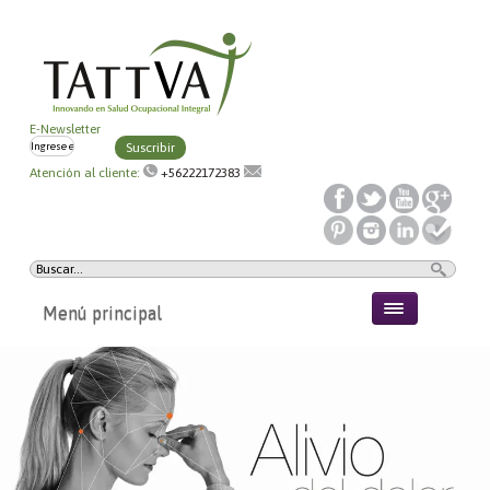
E-Newsletter
Suscribir
Atención al cliente:
+56222172383
Menú principal